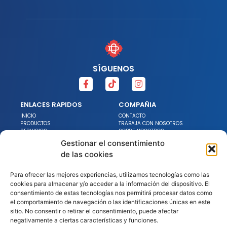
SÍGUENOS
ENLACES RAPIDOS
COMPAÑIA
INICIO
CONTACTO
PRODUCTOS
TRABAJA CON NOSOTROS
SERVICIOS
SOBRE NOSOTROS
PROMOCIONES
NOTICIAS
Gestionar el consentimiento
DECLARACIÓN DE ACCESIBILIDAD
de las cookies
ENLACES LEGALES
Para ofrecer las mejores experiencias, utilizamos tecnologías como las
AVISO LEGAL
POLÍTICA DE PRIVACIDAD
cookies para almacenar y/o acceder a la información del dispositivo. El
POLÍTICA DE COOKIES
consentimiento de estas tecnologías nos permitirá procesar datos como
POLÍTICA DE CALIDAD Y
el comportamiento de navegación o las identificaciones únicas en este
MEDIOAMBIENTE
sitio. No consentir o retirar el consentimiento, puede afectar
negativamente a ciertas características y funciones.