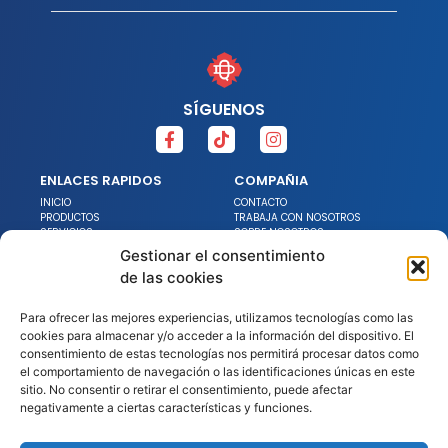
SÍGUENOS
ENLACES RAPIDOS
COMPAÑIA
INICIO
CONTACTO
PRODUCTOS
TRABAJA CON NOSOTROS
SERVICIOS
SOBRE NOSOTROS
PROMOCIONES
NOTICIAS
Gestionar el consentimiento
DECLARACIÓN DE ACCESIBILIDAD
de las cookies
ENLACES LEGALES
Para ofrecer las mejores experiencias, utilizamos tecnologías como las
AVISO LEGAL
POLÍTICA DE PRIVACIDAD
cookies para almacenar y/o acceder a la información del dispositivo. El
POLÍTICA DE COOKIES
consentimiento de estas tecnologías nos permitirá procesar datos como
POLÍTICA DE CALIDAD Y
el comportamiento de navegación o las identificaciones únicas en este
MEDIOAMBIENTE
sitio. No consentir o retirar el consentimiento, puede afectar
negativamente a ciertas características y funciones.